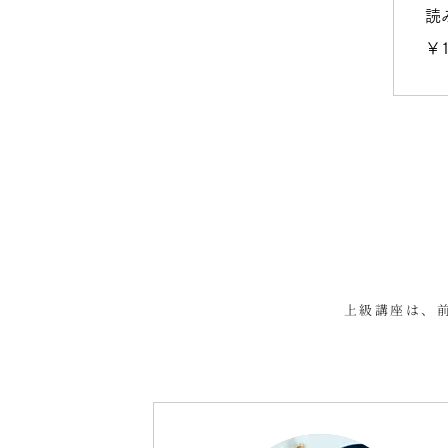
読
180,
￥1
円
上級講座は、