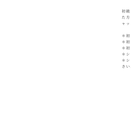
初級
た方
ャッ
＊初
＊初
＊初
＊シ
＊シ
さい