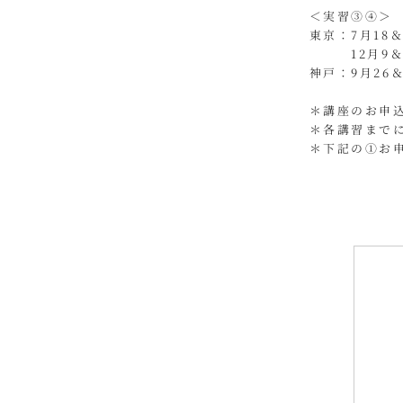
＜実習③④
東京：7月18
12月9＆10
​神戸：9月26
＊講座のお申込
＊各講習まで
＊下記の①お