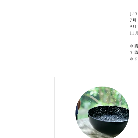
​[
7
9月
11
＊
＊
＊