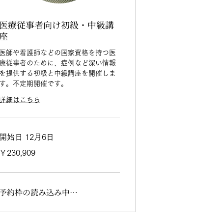
医療従事者向け初級・中級講
座
医師や看護師などの国家資格を持つ医
療従事者のために、症例など深い情報
を提供する初級と中級講座を開催しま
す。不定期開催です。
詳細はこちら
開始日 12月6日
230,909
￥230,909
円
予約枠の読み込み中…