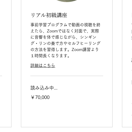
リアル初級講座
事前学習プログラムで動画の視聴を終
えたら、Zoomではなく対面で、実際
に音響を体で感じながら、シンギン
グ・リンの奏で方やセルフヒーリング
の方法を習得します。Zoom講習より
１時間長くなります。
詳細はこちら
読み込み中...
70,000
￥70,000
円