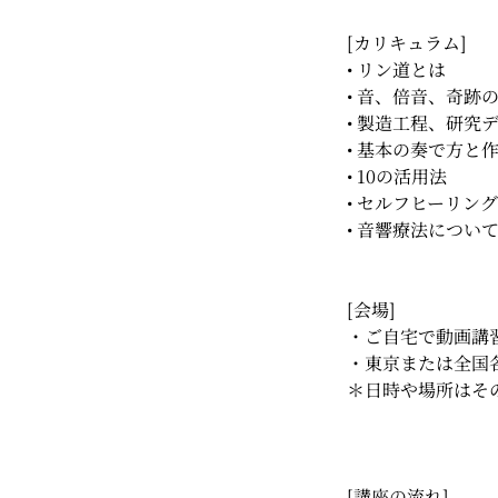
[カリキュラム]
• リン道とは
• 音、倍音、奇跡
• 製造工程、研究
• 基本の奏で方と
• 10の活用法
• セルフヒーリン
• 音響療法につい
[会場]
・ご自宅で動画講
・東京または全国
＊日時や場所はそ
[講座の流れ]