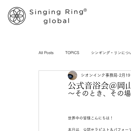
All Posts
TOPICS
シンギング・リンにつ
シオンインク事務局
2月1
公式音浴会＠岡山 /
〜そのとき、その場
世界中の皆様こんにちは！
本日は、公認セラピスト＆パフォー