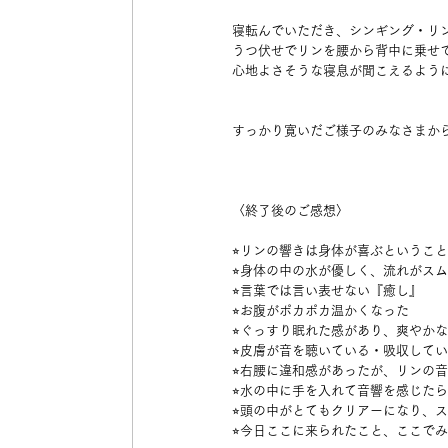
寝転んでいただき、シンギング・リ
うつ伏せでリンを腰から背中に乗せ
心地よさそうな寝息が聞こえるよう
すっかり寛いだご様子のみなさまか
〈終了後のご感想〉
⭐︎リンの響きは身体が喜ぶというこ
⭐︎身体の中の水が優しく、流れがス
⭐︎言葉では言い表せない『癒し』
⭐︎お腹がポカポカ温かくなった
⭐︎ぐっすり眠れた感があり、爽やか
⭐︎皮膚が音を聴いている・吸収して
⭐︎右腰に違和感があったが、リンの
⭐︎水の中に手を入れて音響を感じた
⭐︎頭の中がとてもクリアーになり、
⭐︎今日ここに来られたこと、ここで