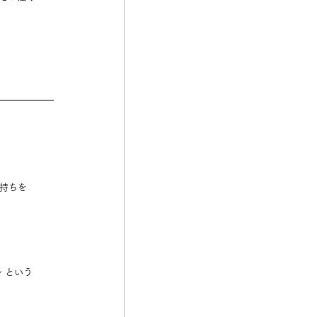
持ちを
 という