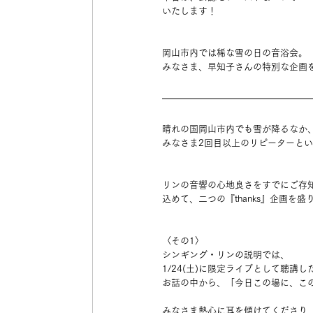
いたします！
岡山市内では稀な雪の日の音浴会。
みなさま、早知子さんの特別な企画を楽
晴れの国岡山市内でも雪が降るなか
みなさま2回目以上のリピーターと
リンの音響の心地良さをすでにご存
込めて、二つの『thanks』企画を盛
〈その1〉
シンギング・リンの説明では、
1/24(土)に限定ライブとして聴
お話の中から、「今日この場に、こ
みなさま熱心に耳を傾けてくださり