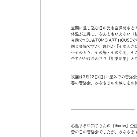
空間に差し込む日の光も空気感もと
体温が上昇し、なんともいえない（
今回でYOU＆TOMO ART HOUS
同じ会場ですが、毎回が『そのとき
〜そのとき、その場・その空間、そ
全てがかけ合わさり『相乗効果』と
次回は3月22日(日)に屋外での音浴
春の音浴会、みなさまのお越しをお
＿＿＿＿＿＿＿＿＿＿＿＿＿＿＿＿
心温まる早知子さんの『thanks』企
雪の日の音浴会でしたが、みなさま