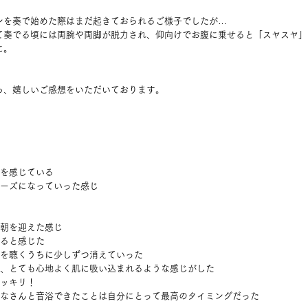
ンを奏で始めた際はまだ起きておられるご様子でしたが…
て奏でる頃には両腕や両脚が脱力され、仰向けでお腹に乗せると「スヤスヤ」
に。
ら、嬉しいご感想をいただいております。
とを感じている
ムーズになっていった感じ
な朝を迎えた感じ
いると感じた
音を聴くうちに少しずつ消えていった
ら、とても心地よく肌に吸い込まれるような感じがした
スッキリ！
みなさんと音浴できたことは自分にとって最高のタイミングだった