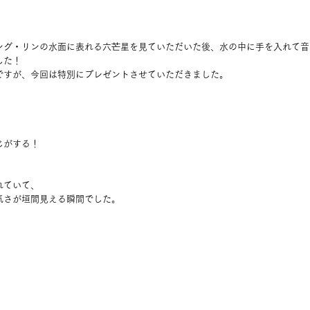
ング・リンの水面に表れる六芒星を見ていただいた後、水の中に手を入れて音
した！
ですが、今回は特別にプレゼントさせていただきました。
じがする！
れていて、
気さが垣間見える瞬間でした。