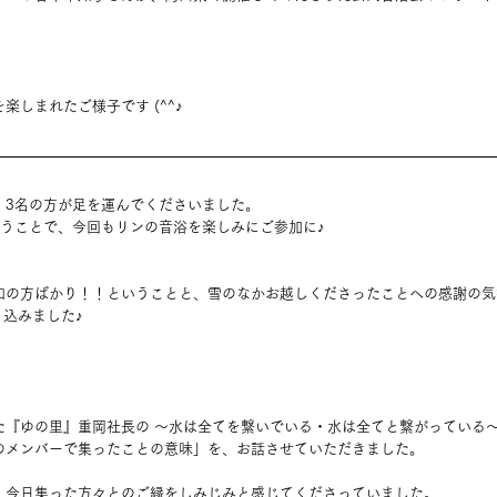
しまれたご様子です (^^♪
、3名の方が足を運んでくださいました。
いうことで、今回もリンの音浴を楽しみにご参加に♪
知の方ばかり！！ということと、雪のなかお越しくださったことへの感謝の気
り込みました♪
講した『ゆの里』重岡社長の 〜水は全てを繋いでいる・水は全てと繋がっている～
のメンバーで集ったことの意味」を、お話させていただきました。
、今日集った方々とのご縁をしみじみと感じてくださっていました。