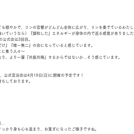
ても穏やかで、リンの音響がどんどん全体に広がり、リンを奏でているわたし
強いていうなら）『調和した』エネルギーが身体の内で巡る感覚がありました
Eでの公式会は3回目。
だけ』『唯一無二』の会になっていると感じています。
こに集う人々〜
なり、より一層『共振共鳴』するからではないか…そう感じています。
会、公式音浴会は4月19日(日)に開催の予定です！
待ちしております。
画…
すっかり身も心も温まり、お寛ぎになったご様子ですね。