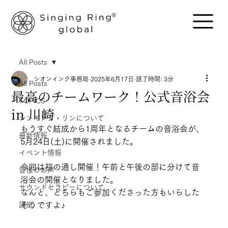
All Posts
シオンインク事務局
2025年6月17日
読了時間: 3分
All Posts
最高のチームワーク！公式音浴会
TOPICS
in 川崎
シンギング・リンについて
もうすぐ結成から1周年となるチームの音浴会が、
最新情報
5月24日(土)に開催されました。
イベント情報
今回は初の通し開催！午前と午後の部に分けて音
皆様のお声
浴会の開催となりました。
サウンドセラピーについて
なんと、どちらもご参加くださった方もいらした
講座
そうですよ♪