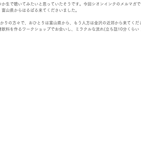
つか生で聴いてみたいと思っていたそうです。今回シオンインクのメルマガで
、富山県からはるばる来てくださいました。
ばかりの方々で、おひとりは富山県から、もう人方は金沢の近郊から来てくだ
飲料を作るワークショップでお会いし、ミラクルな流れ(立ち話10分くらい