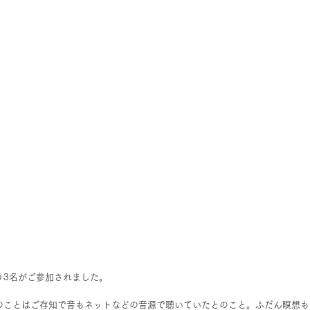
う3名がご参加されました。
のことはご存知で音もネットなどの音源で聴いていたとのこと。ふだん瞑想も