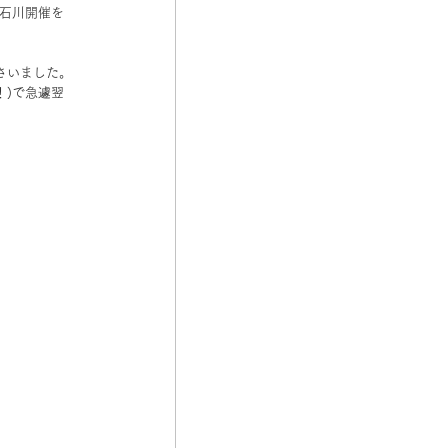
石川開催を
さいました。
！)で急遽翌