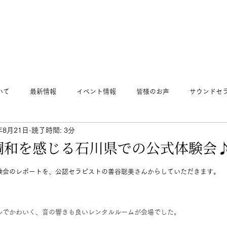
いて
最新情報
イベント情報
皆様のお声
サウンドセ
年8月21日
読了時間: 3分
調和を感じる石川県での公式体験会
験会のレポートを、公認セラピストの善谷聡美さんからしていただきます。
ルでかわいく、音の響きも良いレンタルルームが会場でした。