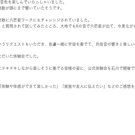
の音色を楽しんでいらっしゃいました。
振動が頭にまで響いていたそうです。
果敢に六芒星ワークにもチャレンジされていました。
」と質問されて試してみたところ、大地でも6の音で六芒星が出て、今更なが
いうリクエストもいただき、急遽一緒に宇宙を奏でて、共倍音の響きと美しい
。
ただいた体験会でした。
にドキドキしながら楽しそうに奏でる皆様の姿に、公式体験会を石川で開催で
「体験や体感ができて楽しかった」「家族や友人に伝えたい」などのご感想を