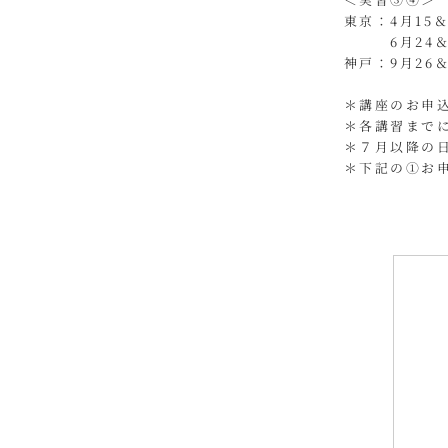
東京：4月15
6月24＆2
​神戸：9月26
＊講座のお申込
＊各講習まで
＊７月以降の
＊下記の①お