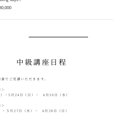
000
80,000
anese
中級講座日程
順番でご受講いただきます。
習①＞
祝）・5月24日（日）・ 6月10日（水）
習②＞
）・５月27日（水）・ 6月28日（日）