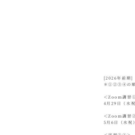
​[2026年前期]
＊①②③④の
＜Zoom講
4月29日（水
＜Zoom講
5月6日（水祝
＜実習③④