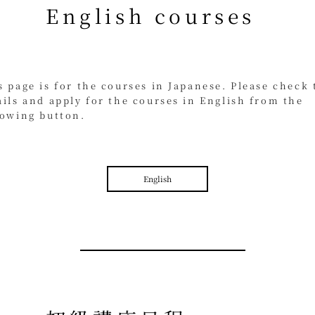
English courses
s page is for the courses in Japanese. Please check 
ails and apply for the courses in English from the
lowing button.
English