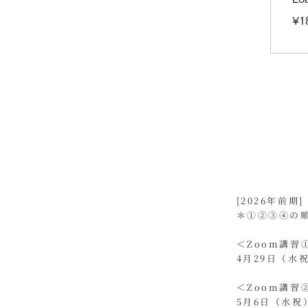
180,
¥1
Jap
yen
​[2026年前期]
＊①②③④の
＜Zoom講
4月29日（水
＜Zoom講
5月6日（水祝