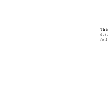
Thi
det
fol