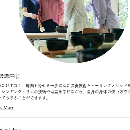
級講座①
分だけでなく、周囲も癒せる一歩進んだ演奏技術とヒーリングメソッド
。シンギング・リンの技術や理論を学びながら、自身の身体の使い方や
いても学ぶことができます。
ad More
ding days...