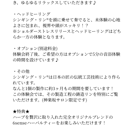
き、ゆるゆるリラックスしていただきます♪
・ヘッドヒーリング
シンギング・リン®を頭に乗せて奏でると、未体験の心地
よさに包まれ、視界や頭がスッキリ！？
※ショルダーストレスリリースとヘッドヒーリングはどち
らか一方の体験となります。
・オプション(別途料金)
体験会終了後、ご希望の方はオプションで5分の音浴体験
の時間を設けています♪
・その他
シンギング・リン®︎は日本の匠の伝統工芸技術により作ら
れています。
なんと1個の製作に約3ヶ月もの期間を要しています！
この体験会では、その製造工程の鋳造リンを特別にご覧
いただけます。(神楽坂サロン限定です)
★特典★
ハーブを贅沢に取り入れた完全オリジナルブレンドの
6senseハーバルティーをお楽しみいただけます！