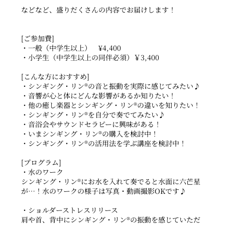
などなど、盛りだくさんの内容でお届けします！
[ご参加費]
・一般（中学生以上） ¥4,400
・小学生（中学生以上の同伴必須）￥3,400
[こんな方におすすめ]
・シンギング・リン®の音と振動を実際に感じてみたい♪
・音響が心と体にどんな影響があるか知りたい！
・他の癒し楽器とシンギング・リン®の違いを知りたい！
・シンギング・リン®を自分で奏でてみたい♪
・音浴会やサウンドセラピーに興味がある！
・いまシンギング・リン®の購入を検討中！
・シンギング・リン®の活用法を学ぶ講座を検討中！
[プログラム]
・水のワーク
シンギング・リン®にお水を入れて奏でると水面に六芒星
が…！水のワークの様子は写真・動画撮影OKです♪
・ショルダーストレスリリース
肩や首、背中にシンギング・リン®︎の振動を感じていただ