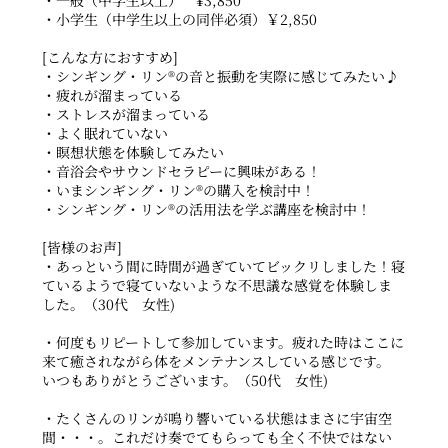
・一般（中学生以上） ¥3,850
・小学生（中学生以上の同伴必須）￥2,850
[こんな方におすすめ]
・シンギング・リン®の音と振動を実際に感じてみたい♪
・疲れが溜まっている
・ストレスが溜まっている
・よく眠れていない
・瞑想状態を体験してみたい
・音浴会やサウンドセラピーに興味がある！
・いまシンギング・リン®の購入を検討中！
・シンギング・リン®の活用法を学ぶ講座を検討中！
[皆様のお声]
・あっという間に時間が過ぎていてビックリしました！寝
ているようで寝ていないような不思議な感覚を体験しま
した。（30代 女性)
・何度もリピートして参加しています。疲れた時はここに
来て癒されながら体をメンテナンスしている感じです。
いつもありがとうございます。（50代 女性)
・たくさんのリンが鳴り響いている状態はまさに宇宙空
間・・・。これだけ奏でてもらっても全く不快ではない