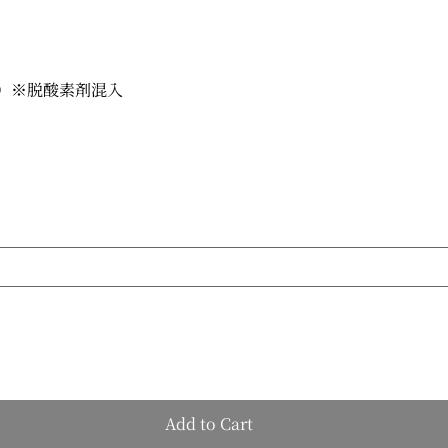
入り）※脱酸素剤混入
Add to Cart