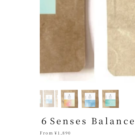
６Senses Balance
Price
From
¥1,890