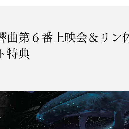
響曲第６番上映会＆リン
ト特典