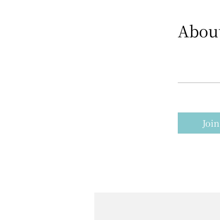
Abou
Join