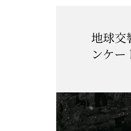
地球交
ンケー