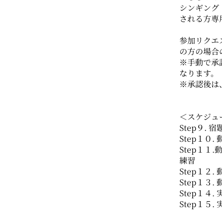
シンギング
される方専
参加リクエ
の方の場合
※手動で承
なります。
※承認後は
＜スケジュ
Step９. 
Step１０
Step１１
練習
Step１２
Step１３
Step１４
Step１５