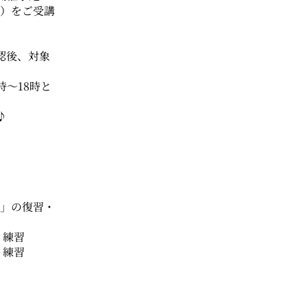
目）をご受講
認後、対象
～18時と
♪
ト」の復習・
・練習
・練習