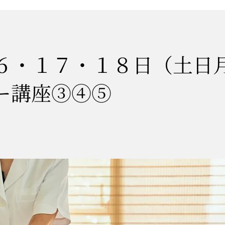
６・１７・１８日（土日
ー講座③④⑤